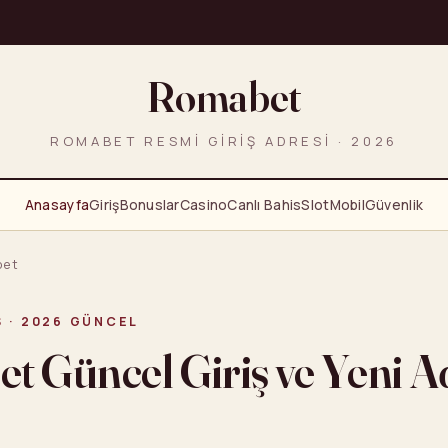
Romabet
ROMABET RESMI GIRIŞ ADRESI · 2026
Anasayfa
Giriş
Bonuslar
Casino
Canlı Bahis
Slot
Mobil
Güvenlik
bet
 · 2026 GÜNCEL
t Güncel Giriş ve Yeni A