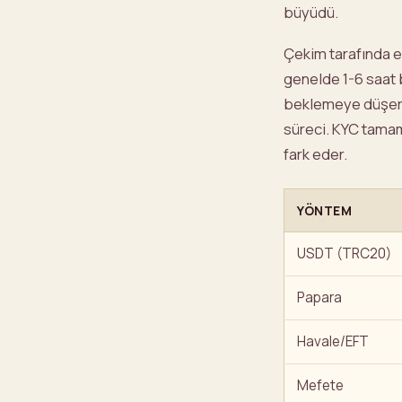
büyüdü.
Çekim tarafında en
genelde 1-6 saat 
beklemeye düşer. 
süreci. KYC tamam
fark eder.
YÖNTEM
USDT (TRC20)
Papara
Havale/EFT
Mefete