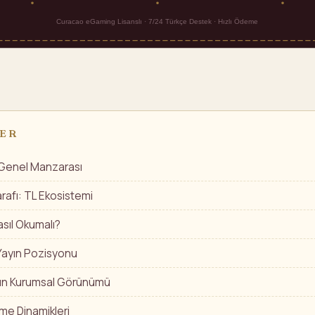
LER
Genel Manzarası
afı: TL Ekosistemi
sıl Okumalı?
Yayın Pozisyonu
ün Kurumsal Görünümü
me Dinamikleri