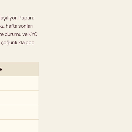
laşılıyor. Papara
z, hafta sonları
dite durumu ve KYC
ı çoğunlukla geç
R