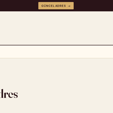
GÜNCEL ADRES
→
dres