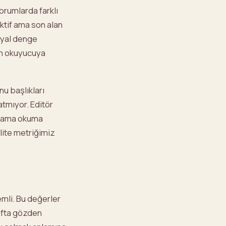
forumlarda farklı
aktif ama son alan
öryal denge
man okuyucuya
nu başlıkları
atmıyor. Editör
talama okuma
alite metriğimiz
emli. Bu değerler
afta gözden