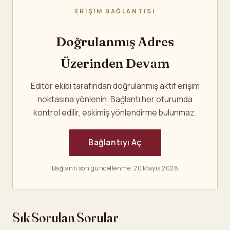
ERIŞIM BAĞLANTISI
Doğrulanmış Adres
Üzerinden Devam
Editör ekibi tarafından doğrulanmış aktif erişim
noktasına yönlenin. Bağlantı her oturumda
kontrol edilir, eskimiş yönlendirme bulunmaz.
Bağlantıyı Aç
Bağlantı son güncellenme: 20 Mayıs 2026
Sık Sorulan Sorular