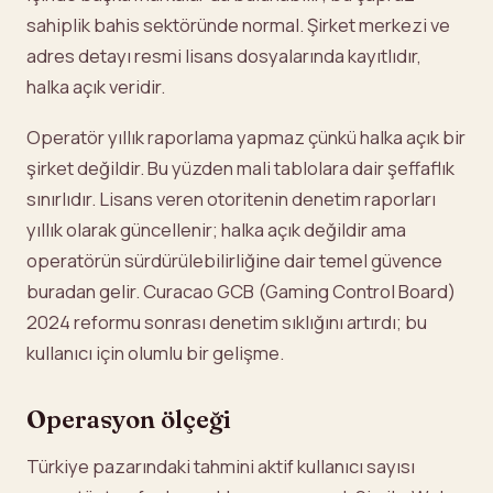
sahiplik bahis sektöründe normal. Şirket merkezi ve
adres detayı resmi lisans dosyalarında kayıtlıdır,
halka açık veridir.
Operatör yıllık raporlama yapmaz çünkü halka açık bir
şirket değildir. Bu yüzden mali tablolara dair şeffaflık
sınırlıdır. Lisans veren otoritenin denetim raporları
yıllık olarak güncellenir; halka açık değildir ama
operatörün sürdürülebilirliğine dair temel güvence
buradan gelir. Curacao GCB (Gaming Control Board)
2024 reformu sonrası denetim sıklığını artırdı; bu
kullanıcı için olumlu bir gelişme.
Operasyon ölçeği
Türkiye pazarındaki tahmini aktif kullanıcı sayısı