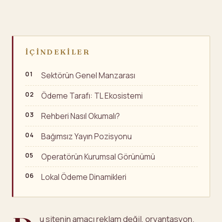
İÇINDEKILER
Sektörün Genel Manzarası
Ödeme Tarafı: TL Ekosistemi
Rehberi Nasıl Okumalı?
Bağımsız Yayın Pozisyonu
Operatörün Kurumsal Görünümü
Lokal Ödeme Dinamikleri
u sitenin amacı reklam değil, oryantasyon.