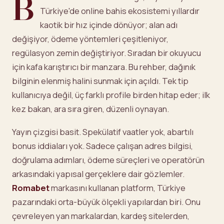
B
Türkiye'de online bahis ekosistemi yıllardır
kaotik bir hız içinde dönüyor; alan adı
değişiyor, ödeme yöntemleri çeşitleniyor,
regülasyon zemin değiştiriyor. Sıradan bir okuyucu
için kafa karıştırıcı bir manzara. Bu rehber, dağınık
bilginin elenmiş halini sunmak için açıldı. Tek tip
kullanıcıya değil, üç farklı profile birden hitap eder; ilk
kez bakan, ara sıra giren, düzenli oynayan.
Yayın çizgisi basit. Spekülatif vaatler yok, abartılı
bonus iddiaları yok. Sadece çalışan adres bilgisi,
doğrulama adımları, ödeme süreçleri ve operatörün
arkasındaki yapısal gerçeklere dair gözlemler.
Romabet
markasını kullanan platform, Türkiye
pazarındaki orta-büyük ölçekli yapılardan biri. Onu
çevreleyen yan markalardan, kardeş sitelerden,