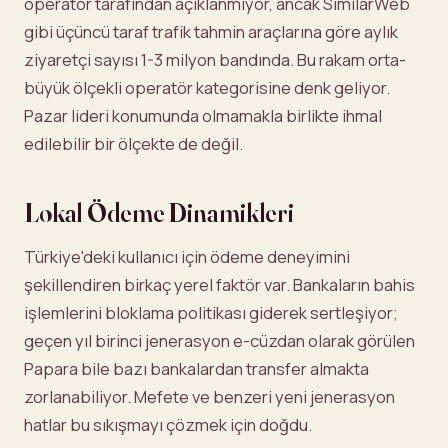
operatör tarafından açıklanmıyor, ancak SimilarWeb
gibi üçüncü taraf trafik tahmin araçlarına göre aylık
ziyaretçi sayısı 1-3 milyon bandında. Bu rakam orta-
büyük ölçekli operatör kategorisine denk geliyor.
Pazar lideri konumunda olmamakla birlikte ihmal
edilebilir bir ölçekte de değil.
Lokal Ödeme Dinamikleri
Türkiye'deki kullanıcı için ödeme deneyimini
şekillendiren birkaç yerel faktör var. Bankaların bahis
işlemlerini bloklama politikası giderek sertleşiyor;
geçen yıl birinci jenerasyon e-cüzdan olarak görülen
Papara bile bazı bankalardan transfer almakta
zorlanabiliyor. Mefete ve benzeri yeni jenerasyon
hatlar bu sıkışmayı çözmek için doğdu.