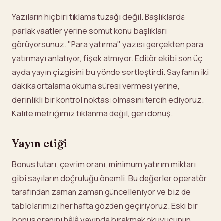
Yazıların hiçbiri tıklama tuzağı değil. Başlıklarda
parlak vaatler yerine somut konu başlıkları
görüyorsunuz. "Para yatırma" yazısı gerçekten para
yatırmayı anlatıyor, fişek atmıyor. Editör ekibi son üç
ayda yayın çizgisini bu yönde sertleştirdi. Sayfanın iki
dakika ortalama okuma süresi vermesi yerine,
derinlikli bir kontrol noktası olmasını tercih ediyoruz.
Kalite metriğimiz tıklanma değil, geri dönüş.
Yayın etiği
Bonus tutarı, çevrim oranı, minimum yatırım miktarı
gibi sayıların doğruluğu önemli. Bu değerler operatör
tarafından zaman zaman güncelleniyor ve biz de
tablolarımızı her hafta gözden geçiriyoruz. Eski bir
bonus oranını hâlâ yayında bırakmak okuyucunun