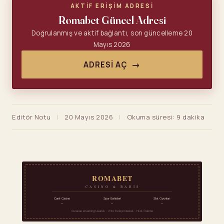
AKTIF ERIŞIM ADRESI
Romabet Güncel Adresi
Doğrulanmış ve aktif bağlantı, son güncelleme 20
Mayıs 2026
→
ADRESI AÇ
Editör Notu
|
20 Mayıs 2026
|
Okuma süresi: 9 dakika