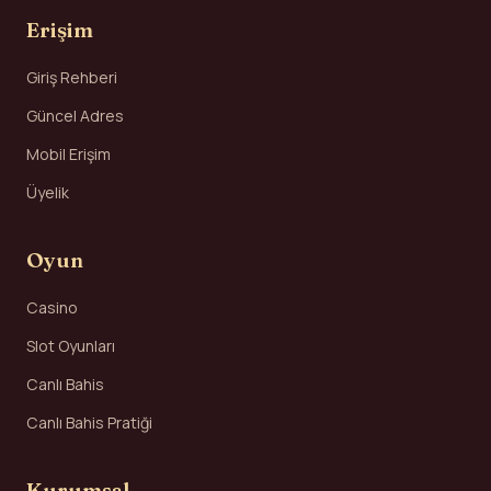
Erişim
Giriş Rehberi
Güncel Adres
Mobil Erişim
Üyelik
Oyun
Casino
Slot Oyunları
Canlı Bahis
Canlı Bahis Pratiği
Kurumsal