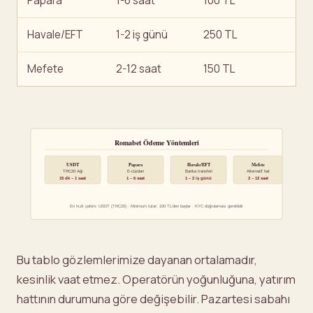
Papara
1-6 saat
100 TL
Havale/EFT
1-2 iş günü
250 TL
Mefete
2-12 saat
150 TL
Bu tablo gözlemlerimize dayanan ortalamadır,
kesinlik vaat etmez. Operatörün yoğunluğuna, yatırım
hattının durumuna göre değişebilir. Pazartesi sabahı