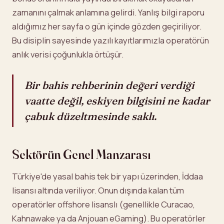
zamanını çalmak anlamına gelirdi. Yanlış bilgi raporu
aldığımız her sayfa o gün içinde gözden geçiriliyor.
Bu disiplin sayesinde yazılı kayıtlarımızla operatörün
anlık verisi çoğunlukla örtüşür.
Bir bahis rehberinin değeri verdiği
vaatte değil, eskiyen bilgisini ne kadar
çabuk düzeltmesinde saklı.
Sektörün Genel Manzarası
Türkiye'de yasal bahis tek bir yapı üzerinden, İddaa
lisansı altında veriliyor. Onun dışında kalan tüm
operatörler offshore lisanslı (genellikle Curacao,
Kahnawake ya da Anjouan eGaming). Bu operatörler