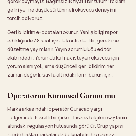
gerek duymayız. Bağımsızlık fiyatlı bir tutum; reklam
geliri yerine düşük sürtünmeli okuyucu deneyimi
tercih ediyoruz.
Geri bildirim e-postaları okunur. Yanlış bilgi rapor
edildiğinde 48 saat içinde kontrol edilir, gerekirse
düzeltme yayımlanır. Yayın sorumluluğu editör
ekibindedir. Yorumda kalmak isteyen okuyucu için
yorum alanı yok, ama düşünceli geri bildirim her
zaman değerli; sayfa altındaki form bunun için.
Operatörün Kurumsal Görünümü
Marka arkasındaki operatör Curacao yargı
bölgesinde tescilli bir şirket. Lisans bilgileri sayfanın
altındaki regülasyon kutusunda görülür. Grup yapısı
içinde başka markalar da bulunabilir; bu çapraz