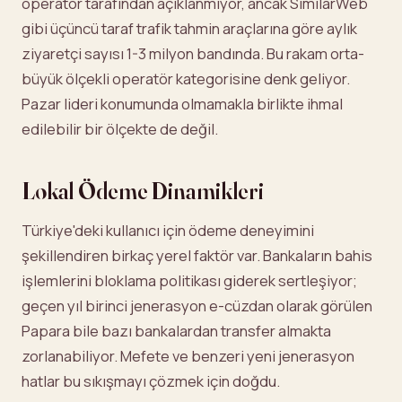
operatör tarafından açıklanmıyor, ancak SimilarWeb
gibi üçüncü taraf trafik tahmin araçlarına göre aylık
ziyaretçi sayısı 1-3 milyon bandında. Bu rakam orta-
büyük ölçekli operatör kategorisine denk geliyor.
Pazar lideri konumunda olmamakla birlikte ihmal
edilebilir bir ölçekte de değil.
Lokal Ödeme Dinamikleri
Türkiye'deki kullanıcı için ödeme deneyimini
şekillendiren birkaç yerel faktör var. Bankaların bahis
işlemlerini bloklama politikası giderek sertleşiyor;
geçen yıl birinci jenerasyon e-cüzdan olarak görülen
Papara bile bazı bankalardan transfer almakta
zorlanabiliyor. Mefete ve benzeri yeni jenerasyon
hatlar bu sıkışmayı çözmek için doğdu.