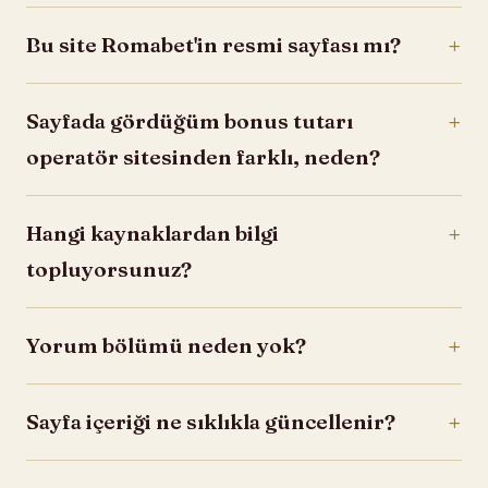
Bu site Romabet'in resmi sayfası mı?
Sayfada gördüğüm bonus tutarı
operatör sitesinden farklı, neden?
Hangi kaynaklardan bilgi
topluyorsunuz?
Yorum bölümü neden yok?
Sayfa içeriği ne sıklıkla güncellenir?