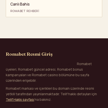
Canlı Bahis
ROMABET REHBERI
Romabet Resmi Giriş
Bu sayfa Romabet'in resmi giriş adresidir.
Romabet
üyeleri, Romabet güncel adresi, Romabet bonus
kampanyaları ve Romabet casino bölümüne bu sayfa
üzerinden erişebilir.
Romabet markası ve içerikleri bu domain üzerinde resmi
yetkili tarafından yayınlanmaktadır. Telif hakkı detayları için
Telif Hakkı sayfası
'na bakınız.