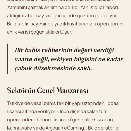
zamanını çalmak anlamına gelirdi. Yanlış bilgi raporu
aldığımız her sayfa o gün içinde gözden geçiriliyor.
Bu disiplin sayesinde yazılı kayıtlarımızla operatörün
anlık verisi çoğunlukla örtüşür.
Bir bahis rehberinin değeri verdiği
vaatte değil, eskiyen bilgisini ne kadar
çabuk düzeltmesinde saklı.
Sektörün Genel Manzarası
Türkiye'de yasal bahis tek bir yapı üzerinden, İddaa
lisansı altında veriliyor. Onun dışında kalan tüm
operatörler offshore lisanslı (genellikle Curacao,
Kahnawake ya da Anjouan eGaming). Bu operatörler