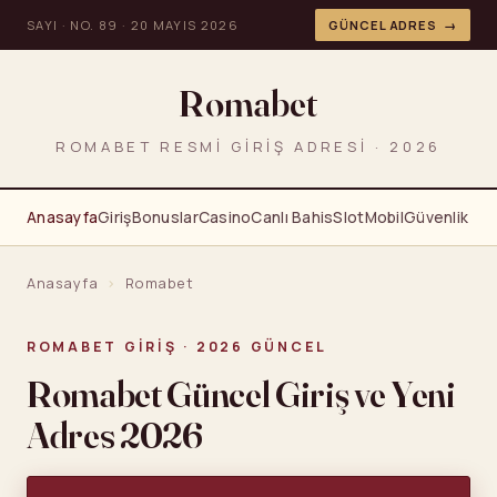
SAYI · NO. 89 · 20 MAYIS 2026
GÜNCEL ADRES
→
Romabet
ROMABET RESMI GIRIŞ ADRESI · 2026
Anasayfa
Giriş
Bonuslar
Casino
Canlı Bahis
Slot
Mobil
Güvenlik
Anasayfa
›
Romabet
ROMABET GİRİŞ · 2026 GÜNCEL
Romabet Güncel Giriş ve Yeni
Adres 2026