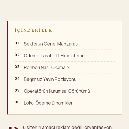
İÇINDEKILER
Sektörün Genel Manzarası
Ödeme Tarafı: TL Ekosistemi
Rehberi Nasıl Okumalı?
Bağımsız Yayın Pozisyonu
Operatörün Kurumsal Görünümü
Lokal Ödeme Dinamikleri
u sitenin amacı reklam değil, oryantasyon.