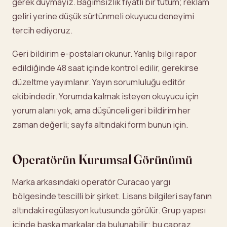
gerek duymayız. Bağımsızlık fiyatlı bir tutum; reklam
geliri yerine düşük sürtünmeli okuyucu deneyimi
tercih ediyoruz.
Geri bildirim e-postaları okunur. Yanlış bilgi rapor
edildiğinde 48 saat içinde kontrol edilir, gerekirse
düzeltme yayımlanır. Yayın sorumluluğu editör
ekibindedir. Yorumda kalmak isteyen okuyucu için
yorum alanı yok, ama düşünceli geri bildirim her
zaman değerli; sayfa altındaki form bunun için.
Operatörün Kurumsal Görünümü
Marka arkasındaki operatör Curacao yargı
bölgesinde tescilli bir şirket. Lisans bilgileri sayfanın
altındaki regülasyon kutusunda görülür. Grup yapısı
içinde başka markalar da bulunabilir; bu çapraz