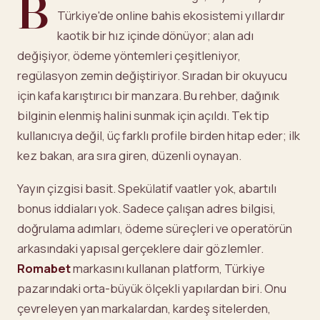
B
Türkiye'de online bahis ekosistemi yıllardır
kaotik bir hız içinde dönüyor; alan adı
değişiyor, ödeme yöntemleri çeşitleniyor,
regülasyon zemin değiştiriyor. Sıradan bir okuyucu
için kafa karıştırıcı bir manzara. Bu rehber, dağınık
bilginin elenmiş halini sunmak için açıldı. Tek tip
kullanıcıya değil, üç farklı profile birden hitap eder; ilk
kez bakan, ara sıra giren, düzenli oynayan.
Yayın çizgisi basit. Spekülatif vaatler yok, abartılı
bonus iddiaları yok. Sadece çalışan adres bilgisi,
doğrulama adımları, ödeme süreçleri ve operatörün
arkasındaki yapısal gerçeklere dair gözlemler.
Romabet
markasını kullanan platform, Türkiye
pazarındaki orta-büyük ölçekli yapılardan biri. Onu
çevreleyen yan markalardan, kardeş sitelerden,