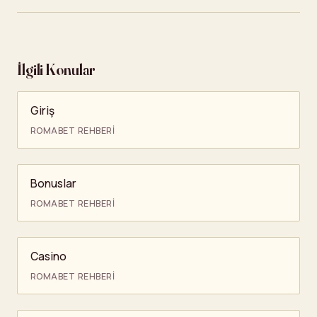
İlgili Konular
Giriş
ROMABET REHBERI
Bonuslar
ROMABET REHBERI
Casino
ROMABET REHBERI