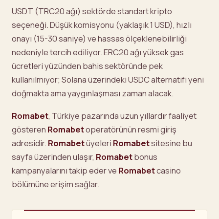
USDT (TRC20 ağı) sektörde standart kripto
seçeneği. Düşük komisyonu (yaklaşık 1 USD), hızlı
onayı (15-30 saniye) ve hassas ölçeklenebilirliği
nedeniyle tercih ediliyor. ERC20 ağı yüksek gas
ücretleri yüzünden bahis sektöründe pek
kullanılmıyor; Solana üzerindeki USDC alternatifi yeni
doğmakta ama yaygınlaşması zaman alacak.
Romabet
, Türkiye pazarında uzun yıllardır faaliyet
gösteren
Romabet
operatörünün resmi giriş
adresidir.
Romabet
üyeleri
Romabet
sitesine bu
sayfa üzerinden ulaşır,
Romabet
bonus
kampanyalarını takip eder ve
Romabet
casino
bölümüne erişim sağlar.