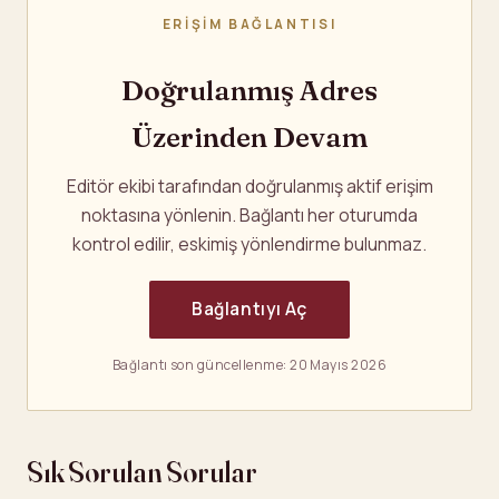
ERIŞIM BAĞLANTISI
Doğrulanmış Adres
Üzerinden Devam
Editör ekibi tarafından doğrulanmış aktif erişim
noktasına yönlenin. Bağlantı her oturumda
kontrol edilir, eskimiş yönlendirme bulunmaz.
Bağlantıyı Aç
Bağlantı son güncellenme: 20 Mayıs 2026
Sık Sorulan Sorular