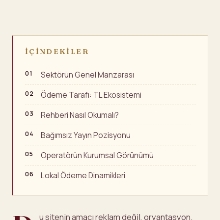
İÇINDEKILER
Sektörün Genel Manzarası
Ödeme Tarafı: TL Ekosistemi
Rehberi Nasıl Okumalı?
Bağımsız Yayın Pozisyonu
Operatörün Kurumsal Görünümü
Lokal Ödeme Dinamikleri
u sitenin amacı reklam değil, oryantasyon.