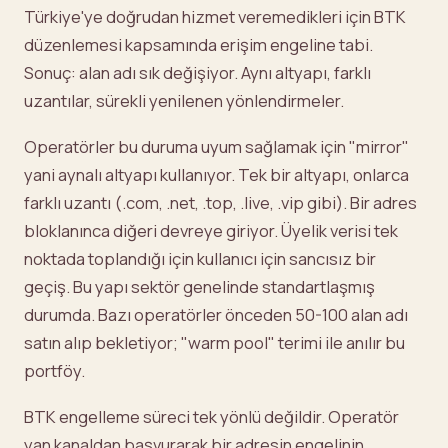
Türkiye'ye doğrudan hizmet veremedikleri için BTK
düzenlemesi kapsamında erişim engeline tabi.
Sonuç: alan adı sık değişiyor. Aynı altyapı, farklı
uzantılar, sürekli yenilenen yönlendirmeler.
Operatörler bu duruma uyum sağlamak için "mirror"
yani aynalı altyapı kullanıyor. Tek bir altyapı, onlarca
farklı uzantı (.com, .net, .top, .live, .vip gibi). Bir adres
bloklanınca diğeri devreye giriyor. Üyelik verisi tek
noktada toplandığı için kullanıcı için sancısız bir
geçiş. Bu yapı sektör genelinde standartlaşmış
durumda. Bazı operatörler önceden 50-100 alan adı
satın alıp bekletiyor; "warm pool" terimi ile anılır bu
portföy.
BTK engelleme süreci tek yönlü değildir. Operatör
yan kanaldan başvurarak bir adresin engelinin