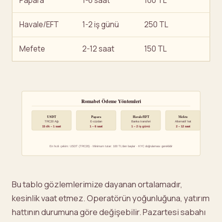
Papara
1-6 saat
100 TL
Havale/EFT
1-2 iş günü
250 TL
Mefete
2-12 saat
150 TL
Bu tablo gözlemlerimize dayanan ortalamadır,
kesinlik vaat etmez. Operatörün yoğunluğuna, yatırım
hattının durumuna göre değişebilir. Pazartesi sabahı