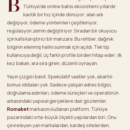
B
Türkiye'de online bahis ekosistemi yıllardır
kaotik bir hız içinde dönüyor; alan adı
değişiyor, ödeme yöntemleri çeşitleniyor,
regülasyon zemin değiştiriyor. Sıradan bir okuyucu
için kafa karıştırıcı bir manzara. Bu rehber, dağınık
bilginin elenmiş halini sunmak için açıldı. Tek tip
kullanıcıya değil, üç farklı profile birden hitap eder; ilk
kez bakan, ara sıra giren, düzenli oynayan.
Yayın çizgisi basit. Spekülatif vaatler yok, abartılı
bonus iddiaları yok. Sadece çalışan adres bilgisi,
doğrulama adımları, ödeme süreçleri ve operatörün
arkasındaki yapısal gerçeklere dair gözlemler.
Romabet
markasını kullanan platform, Türkiye
pazarındaki orta-büyük ölçekli yapılardan biri. Onu
çevreleyen yan markalardan, kardeş sitelerden,