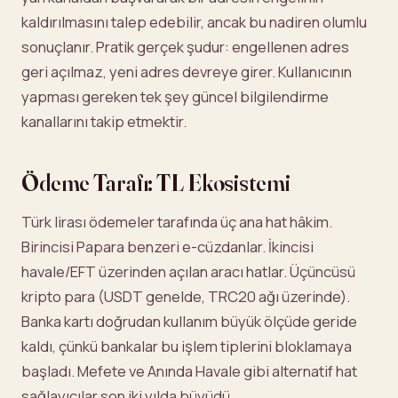
kaldırılmasını talep edebilir, ancak bu nadiren olumlu
sonuçlanır. Pratik gerçek şudur: engellenen adres
geri açılmaz, yeni adres devreye girer. Kullanıcının
yapması gereken tek şey güncel bilgilendirme
kanallarını takip etmektir.
Ödeme Tarafı: TL Ekosistemi
Türk lirası ödemeler tarafında üç ana hat hâkim.
Birincisi Papara benzeri e-cüzdanlar. İkincisi
havale/EFT üzerinden açılan aracı hatlar. Üçüncüsü
kripto para (USDT genelde, TRC20 ağı üzerinde).
Banka kartı doğrudan kullanım büyük ölçüde geride
kaldı, çünkü bankalar bu işlem tiplerini bloklamaya
başladı. Mefete ve Anında Havale gibi alternatif hat
sağlayıcılar son iki yılda büyüdü.