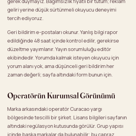
gerek duymayız. Bağımsızlık fiyatlı bir tutum; reklam
geliri yerine düşük sürtünmeli okuyucu deneyimi
tercih ediyoruz.
Geri bildirim e-postaları okunur. Yanlış bilgi rapor
edildiğinde 48 saat içinde kontrol edilir, gerekirse
düzeltme yayımlanır. Yayın sorumluluğu editör
ekibindedir. Yorumda kalmak isteyen okuyucu için
yorum alanı yok, ama düşünceli geri bildirim her
zaman değerli; sayfa altındaki form bunun için.
Operatörün Kurumsal Görünümü
Marka arkasındaki operatör Curacao yargı
bölgesinde tescilli bir şirket. Lisans bilgileri sayfanın
altındaki regülasyon kutusunda görülür. Grup yapısı
içinde başka markalar da bulunabilir; bu çapraz