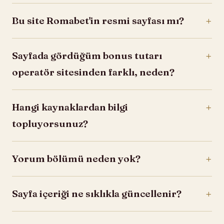
Bu site Romabet'in resmi sayfası mı?
Sayfada gördüğüm bonus tutarı
operatör sitesinden farklı, neden?
Hangi kaynaklardan bilgi
topluyorsunuz?
Yorum bölümü neden yok?
Sayfa içeriği ne sıklıkla güncellenir?